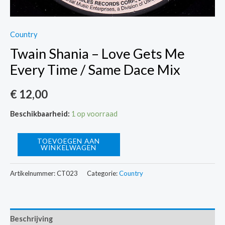
Country
Twain Shania – Love Gets Me
Every Time / Same Dace Mix
€
12,00
Beschikbaarheid:
1 op voorraad
Twain
TOEVOEGEN AAN
WINKELWAGEN
Shania
-
Artikelnummer:
CT023
Categorie:
Country
Love
Gets
Me
Beschrijving
Every