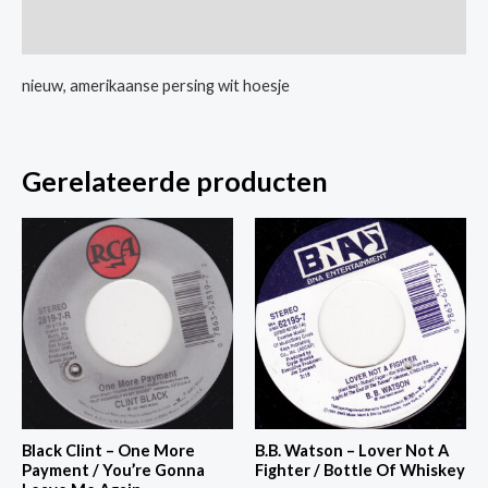
Time
Extra informatie
/
Same
nieuw, amerikaanse persing wit hoesje
Dace
Mix
aantal
Gerelateerde producten
Black Clint – One More
B.B. Watson – Lover Not A
Payment / You’re Gonna
Fighter / Bottle Of Whiskey