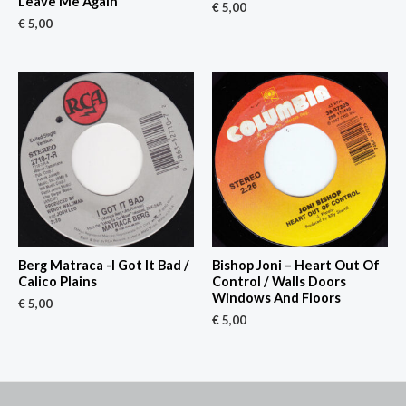
Leave Me Again
€
5,00
€
5,00
Berg Matraca -I Got It Bad /
Bishop Joni – Heart Out Of
Calico Plains
Control / Walls Doors
Windows And Floors
€
5,00
€
5,00