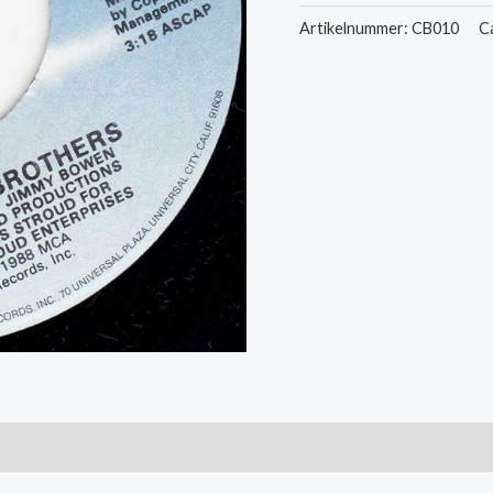
-
Artikelnummer:
CB010
C
Big
Love
/
The
Courthouse
aantal