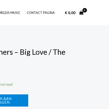
€
0,00
Log In
MELESS MUSIC
CONTACT PAGINA
ers – Big Love / The
voorraad
N AAN
AGEN