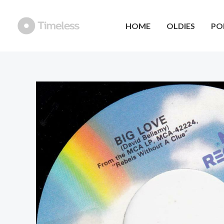
Ga
naar
HOME
OLDIES
PO
de
inhoud