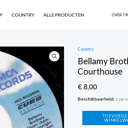
P
COUNTRY
ALLE PRODUCTEN
OVER TI
Country
Bellamy Broth
Courthouse
€
8,00
Beschikbaarheid:
1 op 
Bellamy
TOEVOEGE
WINKELW
Brothers