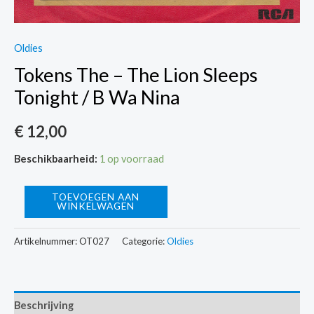
Oldies
Tokens The – The Lion Sleeps
Tonight / B Wa Nina
€
12,00
Beschikbaarheid:
1 op voorraad
Tokens
TOEVOEGEN AAN
WINKELWAGEN
The
-
Artikelnummer:
OT027
Categorie:
Oldies
The
Lion
Sleeps
Beschrijving
Tonight