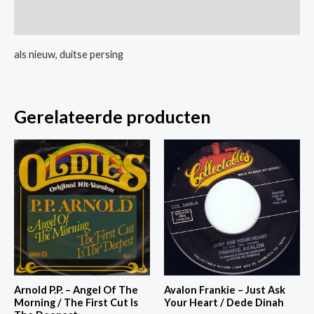
/
Extra informatie
B
Wa
als nieuw, duitse persing
Nina
aantal
Gerelateerde producten
Arnold P.P. – Angel Of The
Avalon Frankie – Just Ask
Morning / The First Cut Is
Your Heart / Dede Dinah