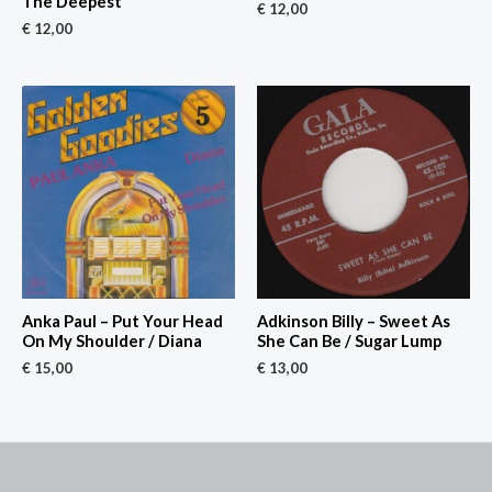
The Deepest
€
12,00
€
12,00
Anka Paul – Put Your Head
Adkinson Billy – Sweet As
On My Shoulder / Diana
She Can Be / Sugar Lump
€
15,00
€
13,00