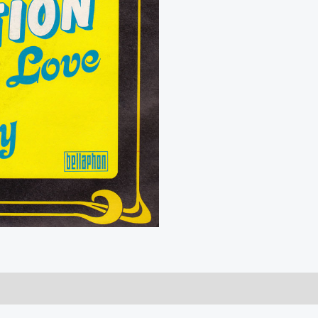
Never
My
Love
/
Windy
aantal