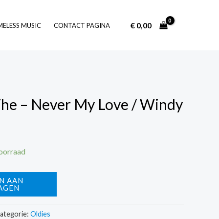
€
0,00
Log In
MELESS MUSIC
CONTACT PAGINA
The – Never My Love / Windy
voorraad
N AAN
AGEN
ategorie:
Oldies