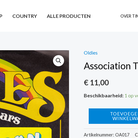
P
COUNTRY
ALLE PRODUCTEN
OVER TI
Oldies
Association 
€
11,00
Beschikbaarheid:
1 op 
Association
TOEVOEGE
WINKELW
The
-
Artikelnummer:
OA017
C