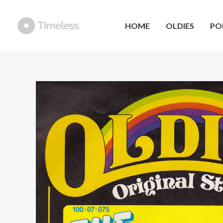
Ga
naar
HOME
OLDIES
PO
de
inhoud