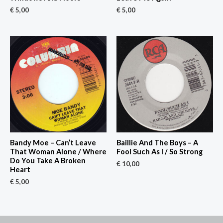
€
5,00
€
5,00
Bandy Moe – Can’t Leave
Baillie And The Boys – A
That Woman Alone / Where
Fool Such As I / So Strong
Do You Take A Broken
€
10,00
Heart
€
5,00