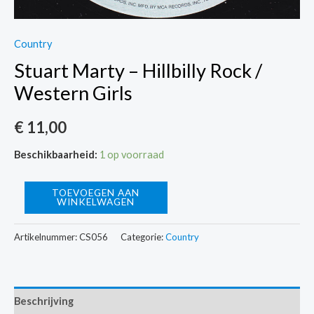
Country
Stuart Marty – Hillbilly Rock /
Western Girls
€
11,00
Beschikbaarheid:
1 op voorraad
Stuart
TOEVOEGEN AAN
WINKELWAGEN
Marty
-
Artikelnummer:
CS056
Categorie:
Country
Hillbilly
Rock
/
Beschrijving
Western