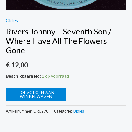
Oldies
Rivers Johnny – Seventh Son /
Where Have All The Flowers
Gone
€
12,00
Beschikbaarheid:
1 op voorraad
Rivers
TOEVOEGEN AAN
WINKELWAGEN
Johnny
-
Artikelnummer:
OR029C
Categorie:
Oldies
Seventh
Son
/