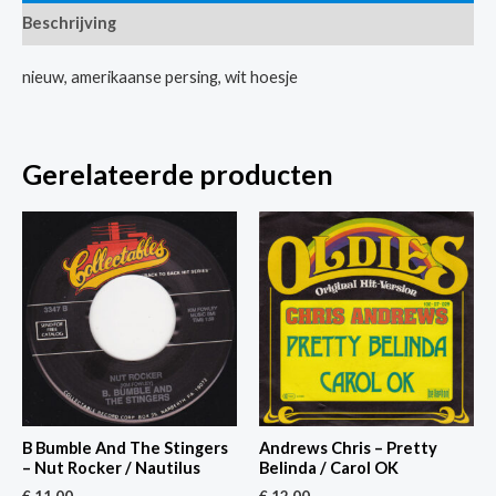
Beschrijving
Where
Have
nieuw, amerikaanse persing, wit hoesje
All
The
Flowers
Gerelateerde producten
Gone
aantal
B Bumble And The Stingers
Andrews Chris – Pretty
– Nut Rocker / Nautilus
Belinda / Carol OK
€
11,00
€
12,00