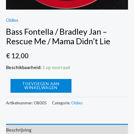
Oldies
Bass Fontella / Bradley Jan –
Rescue Me / Mama Didn’t Lie
€
12,00
Beschikbaarheid:
1 op voorraad
Bass
TOEVOEGEN AAN
WINKELWAGEN
Fontella
/
Artikelnummer:
OB005
Categorie:
Oldies
Bradley
Jan
-
Beschrijving
Rescue