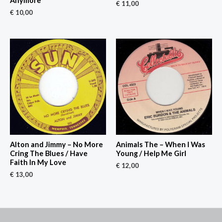
Anymore
€
11,00
€
10,00
Alton and Jimmy – No More
Animals The – When I Was
Cring The Blues / Have
Young / Help Me Girl
Faith In My Love
€
12,00
€
13,00