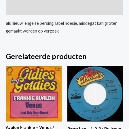
/
Extra informatie
The
Wonder
als nieuw, engelse persing, label hoesje, middegat kan groter
Of
gemaakt worden op verzoek
You
aantal
Gerelateerde producten
Avalon Frankie – Venus /
Barry Len – 1-2-3 / Bullseye