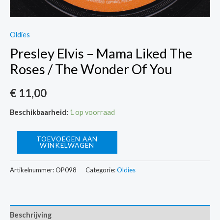
Oldies
Presley Elvis – Mama Liked The
Roses / The Wonder Of You
€
11,00
Beschikbaarheid:
1 op voorraad
Presley
TOEVOEGEN AAN
WINKELWAGEN
Elvis
-
Artikelnummer:
OP098
Categorie:
Oldies
Mama
Liked
The
Beschrijving
Roses