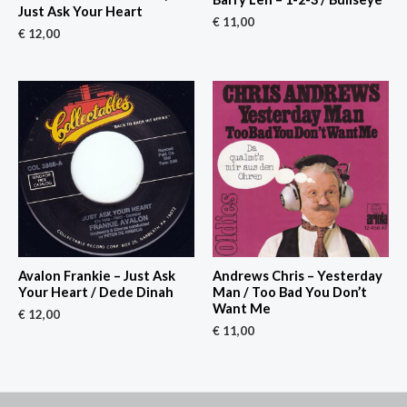
Just Ask Your Heart
€
11,00
€
12,00
Avalon Frankie – Just Ask
Andrews Chris – Yesterday
Your Heart / Dede Dinah
Man / Too Bad You Don’t
Want Me
€
12,00
€
11,00