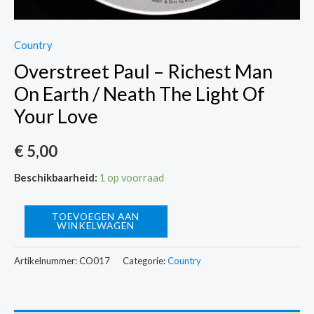
Country
Overstreet Paul – Richest Man
On Earth / Neath The Light Of
Your Love
€
5,00
Beschikbaarheid:
1 op voorraad
Overstreet
TOEVOEGEN AAN
WINKELWAGEN
Paul
-
Artikelnummer:
CO017
Categorie:
Country
Richest
Man
On