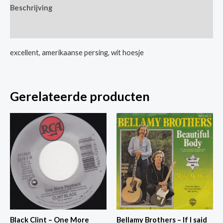
Beschrijving
Earth
/
Extra informatie
Neath
The
excellent, amerikaanse persing, wit hoesje
Light
Of
Your
Gerelateerde producten
Love
aantal
Black Clint – One More
Bellamy Brothers – If I said