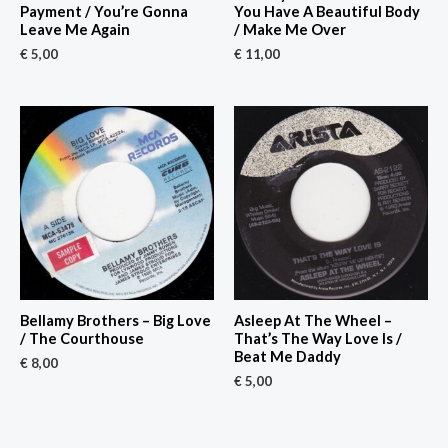
Payment / You’re Gonna
You Have A Beautiful Body
Leave Me Again
/ Make Me Over
€
5,00
€
11,00
Bellamy Brothers – Big Love
Asleep At The Wheel –
/ The Courthouse
That’s The Way Love Is /
Beat Me Daddy
€
8,00
€
5,00