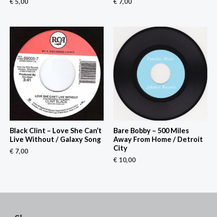
€
5,00
€
7,00
Black Clint – Love She Can’t
Bare Bobby – 500 Miles
Live Without / Galaxy Song
Away From Home / Detroit
City
€
7,00
€
10,00