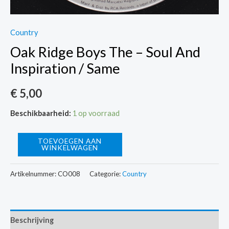
Country
Oak Ridge Boys The – Soul And
Inspiration / Same
€
5,00
Beschikbaarheid:
1 op voorraad
Oak
TOEVOEGEN AAN
WINKELWAGEN
Ridge
Boys
Artikelnummer:
CO008
Categorie:
Country
The
-
Soul
Beschrijving
And