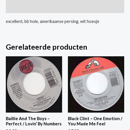
Inspiration
Extra informatie
/
Same
excellent, bb hole, amerikaanse persing, wit hoesje
aantal
Gerelateerde producten
Baillie And The Boys –
Black Clint – One Emotion /
Perfect / Lovin’ By Numbers
You Made Me Feel