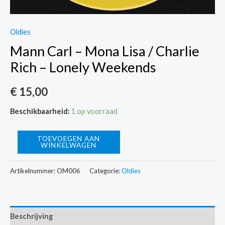
Oldies
Mann Carl – Mona Lisa / Charlie
Rich – Lonely Weekends
€
15,00
Beschikbaarheid:
1 op voorraad
Mann
TOEVOEGEN AAN
WINKELWAGEN
Carl
-
Artikelnummer:
OM006
Categorie:
Oldies
Mona
Lisa
/
Beschrijving
Charlie