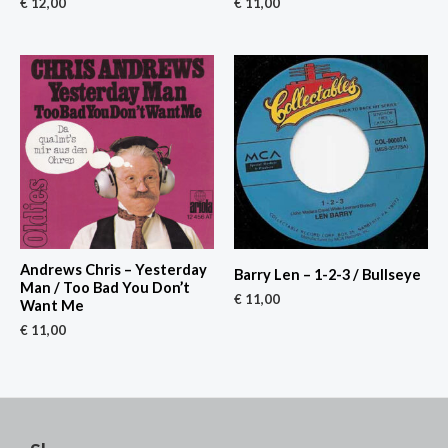
€
12,00
€
11,00
Andrews Chris – Yesterday
Barry Len – 1-2-3 / Bullseye
Man / Too Bad You Don’t
€
11,00
Want Me
€
11,00