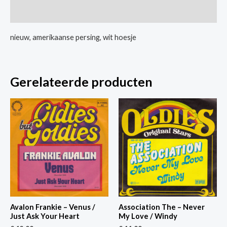
Rich
Extra informatie
-
Lonely
nieuw, amerikaanse persing, wit hoesje
Weekends
aantal
Gerelateerde producten
Avalon Frankie – Venus /
Association The – Never
Just Ask Your Heart
My Love / Windy