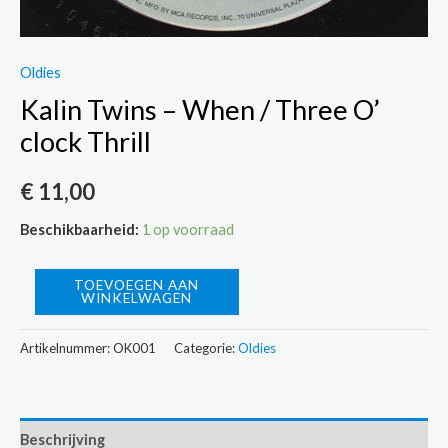
Oldies
Kalin Twins – When / Three O’
clock Thrill
€
11,00
Beschikbaarheid:
1 op voorraad
Kalin
TOEVOEGEN AAN
WINKELWAGEN
Twins
-
Artikelnummer:
OK001
Categorie:
Oldies
When
/
Three
Beschrijving
O'