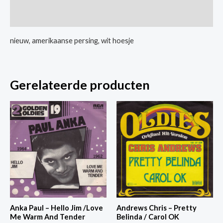
clock
Extra informatie
Thrill
aantal
nieuw, amerikaanse persing, wit hoesje
Gerelateerde producten
Anka Paul – Hello Jim /Love
Andrews Chris – Pretty
Me Warm And Tender
Belinda / Carol OK