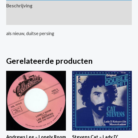
Beschrijving
-
Judy
Extra informatie
In
Disguise
als nieuw, duitse persing
/
When
The
Gerelateerde producten
Lights
Go
Out
aantal
Andrews Lee – Lonely Room
Stevens Cat – Lady D’