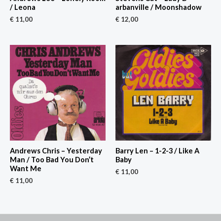
/ Leona
arbanville / Moonshadow
€
11,00
€
12,00
Andrews Chris – Yesterday
Barry Len – 1-2-3 / Like A
Man / Too Bad You Don’t
Baby
Want Me
€
11,00
€
11,00