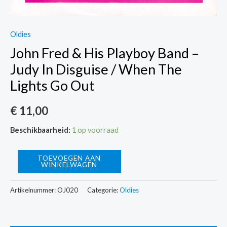
Oldies
John Fred & His Playboy Band –
Judy In Disguise / When The
Lights Go Out
€
11,00
Beschikbaarheid:
1 op voorraad
John
TOEVOEGEN AAN
WINKELWAGEN
Fred
&
Artikelnummer:
OJ020
Categorie:
Oldies
His
Playboy
Band