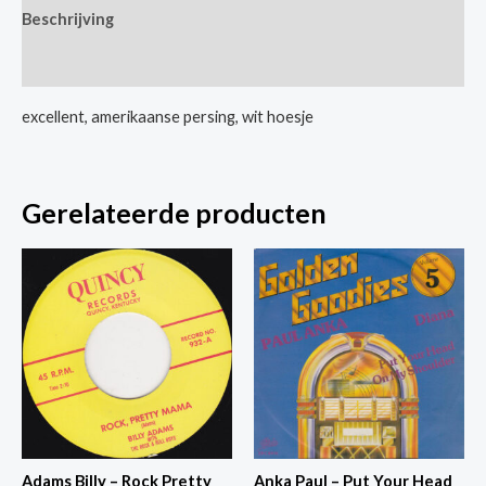
Beschrijving
Met
You
Extra informatie
Baby
/
excellent, amerikaanse persing, wit hoesje
Sammy
Turner
-
Gerelateerde producten
Lavender
Blue
aantal
Adams Billy – Rock Pretty
Anka Paul – Put Your Head