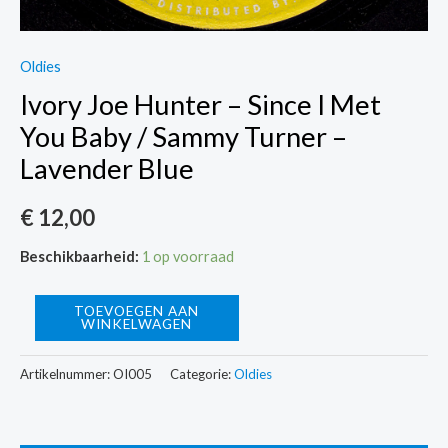
Oldies
Ivory Joe Hunter – Since I Met
You Baby / Sammy Turner –
Lavender Blue
€
12,00
Beschikbaarheid:
1 op voorraad
Ivory
TOEVOEGEN AAN
WINKELWAGEN
Joe
Hunter
Artikelnummer:
OI005
Categorie:
Oldies
-
Since
I