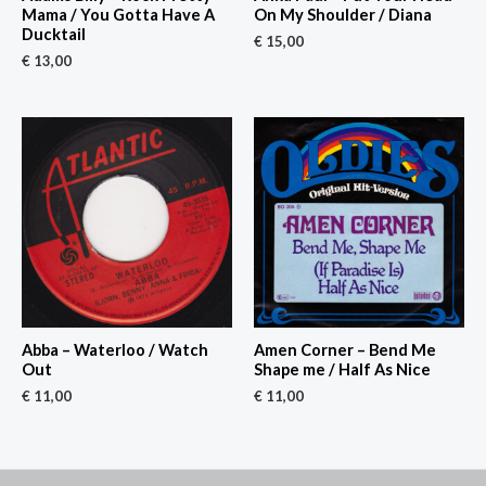
Mama / You Gotta Have A
On My Shoulder / Diana
Ducktail
€
15,00
€
13,00
Abba – Waterloo / Watch
Amen Corner – Bend Me
Out
Shape me / Half As Nice
€
11,00
€
11,00