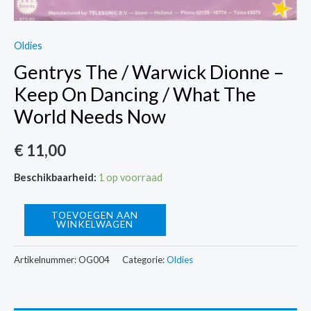
Oldies
Gentrys The / Warwick Dionne –
Keep On Dancing / What The
World Needs Now
€
11,00
Beschikbaarheid:
1 op voorraad
Gentrys
TOEVOEGEN AAN
WINKELWAGEN
The
/
Artikelnummer:
OG004
Categorie:
Oldies
Warwick
Dionne
-