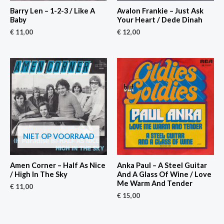
Barry Len – 1-2-3 / Like A
Avalon Frankie – Just Ask
Baby
Your Heart / Dede Dinah
€
11,00
€
12,00
NIET OP VOORRAAD
Amen Corner – Half As Nice
Anka Paul – A Steel Guitar
/ High In The Sky
And A Glass Of Wine / Love
Me Warm And Tender
€
11,00
€
15,00