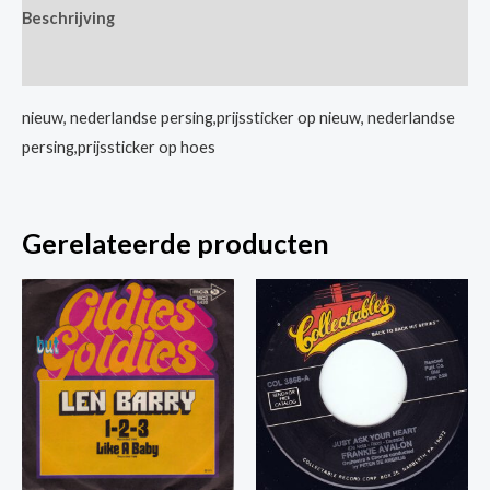
Beschrijving
Keep
On
Extra informatie
Dancing
/
nieuw, nederlandse persing,prijssticker op nieuw, nederlandse
What
persing,prijssticker op hoes
The
World
Needs
Gerelateerde producten
Now
aantal