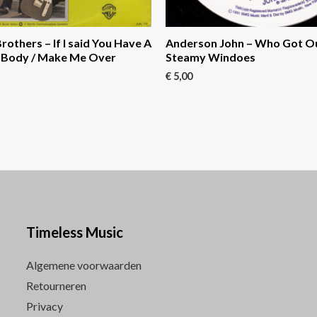
rothers – If I said You Have A
Anderson John – Who Got Ou
l Body / Make Me Over
Steamy Windoes
€
5,00
Timeless Music
Algemene voorwaarden
Retourneren
Privacy