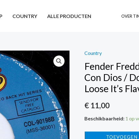
P
COUNTRY
ALLE PRODUCTEN
OVER TI
Country
Fender Fredd
Con Dios / 
Loose It’s Fl
€
11,00
Beschikbaarheid:
1 op 
Fender
TOEVOEGEN