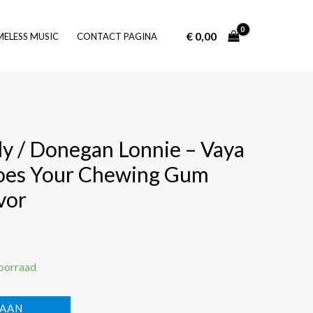
€
0,00
Log In
MELESS MUSIC
CONTACT PAGINA
y / Donegan Lonnie – Vaya
Does Your Chewing Gum
avor
voorraad
 AAN