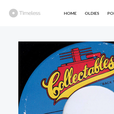
Ga
naar
HOME
OLDIES
PO
de
inhoud