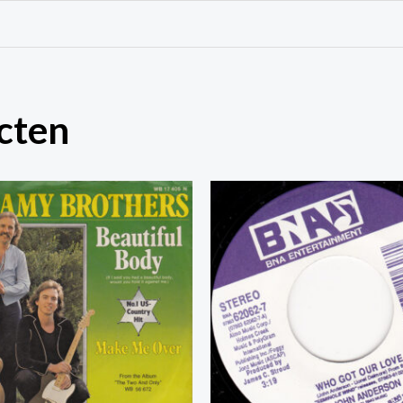
Flavor
aantal
cten