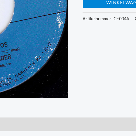
WINKELWA
Freddy
/
Artikelnummer:
CF004A
Donegan
Lonnie
-
Vaya
Con
Dios
/
Does
Your
Chewing
Gum
Loose
It's