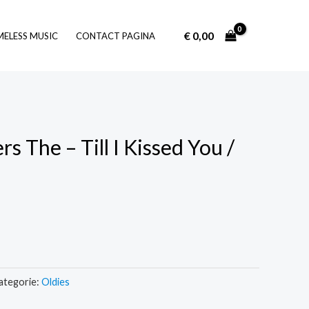
€
0,00
Log In
MELESS MUSIC
CONTACT PAGINA
rs The – Till I Kissed You /
ategorie:
Oldies