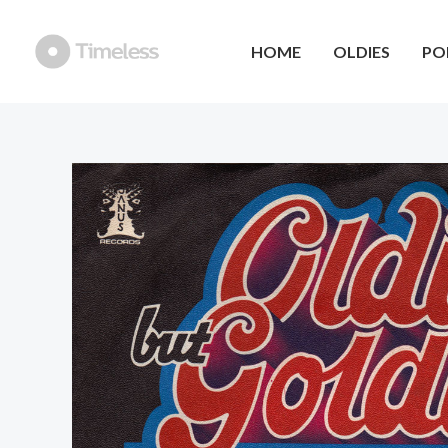
Ga
naar
HOME
OLDIES
PO
de
inhoud