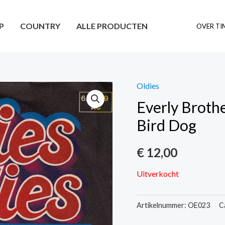
P
COUNTRY
ALLE PRODUCTEN
OVER TI
Oldies
Everly Brothe
Bird Dog
€
12,00
Uitverkocht
Artikelnummer:
OE023
C