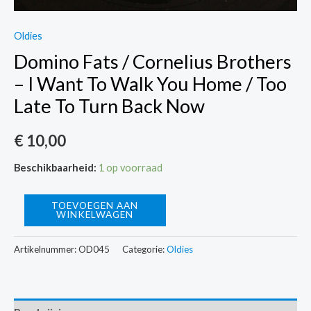
Oldies
Domino Fats / Cornelius Brothers
– I Want To Walk You Home / Too
Late To Turn Back Now
€
10,00
Beschikbaarheid:
1 op voorraad
Domino
TOEVOEGEN AAN
WINKELWAGEN
Fats
/
Artikelnummer:
OD045
Categorie:
Oldies
Cornelius
Brothers
-