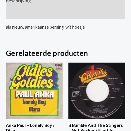
Beschrijving
I
Want
Extra informatie
To
Walk
als nieuw, amerikaanse persing, wit hoesje
You
Home
/
Gerelateerde producten
Too
Late
To
Turn
Back
Now
aantal
Anka Paul – Lonely Boy /
B Bumble And The Stingers
Diana
– Nut Rocker / Nautilus