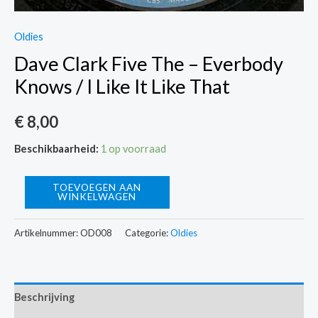
Oldies
Dave Clark Five The – Everbody
Knows / I Like It Like That
€
8,00
Beschikbaarheid:
1 op voorraad
Dave
TOEVOEGEN AAN
WINKELWAGEN
Clark
Five
Artikelnummer:
OD008
Categorie:
Oldies
The
-
Everbody
Beschrijving
Knows