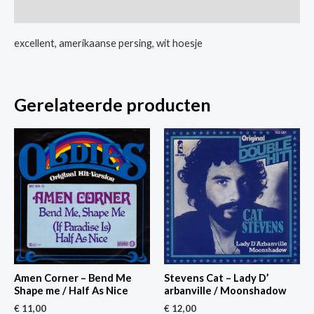
/
Extra informatie
I
Like
excellent, amerikaanse persing, wit hoesje
It
Like
That
Gerelateerde producten
aantal
Amen Corner – Bend Me
Stevens Cat – Lady D’
Shape me / Half As Nice
arbanville / Moonshadow
€
11,00
€
12,00