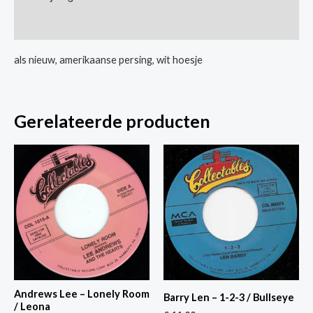
Tearin'
Extra informatie
Up
The
als nieuw, amerikaanse persing, wit hoesje
Country
aantal
Gerelateerde producten
Andrews Lee – Lonely Room
Barry Len – 1-2-3 / Bullseye
/ Leona