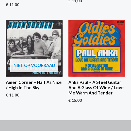
€
11,00
€
11,00
NIET OP VOORRAAD
Amen Corner – Half As Nice
Anka Paul – A Steel Guitar
/ High In The Sky
And A Glass Of Wine / Love
Me Warm And Tender
€
11,00
€
15,00