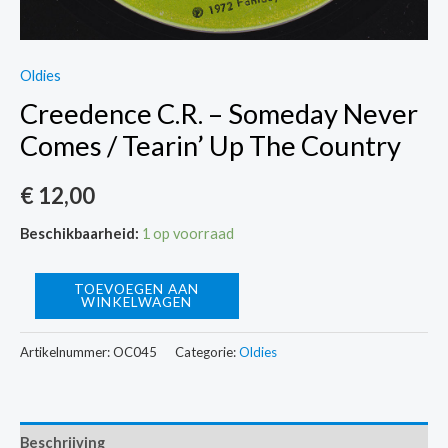
Oldies
Creedence C.R. – Someday Never
Comes / Tearin’ Up The Country
€
12,00
Beschikbaarheid:
1 op voorraad
Creedence
TOEVOEGEN AAN
WINKELWAGEN
C.R.
-
Artikelnummer:
OC045
Categorie:
Oldies
Someday
Never
Comes
Beschrijving
/