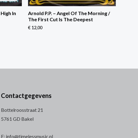
 High In
Arnold P.P. – Angel Of The Morning /
The First Cut Is The Deepest
€
12,00
Contactgegevens
Bottelroosstraat 21
5761 GD Bakel
E: info@timelessmusic.nl