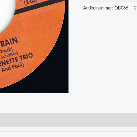
-
Artikelnummer:
OB066
C
Lonesome
Train
/
Rock
Billy
Boogie
aantal