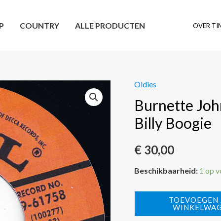
P
COUNTRY
ALLE PRODUCTEN
OVER TI
Oldies
Burnette Joh
Billy Boogie
€
30,00
Beschikbaarheid:
1 op 
Burnette
TOEVOEGEN
WINKELWA
Johnny