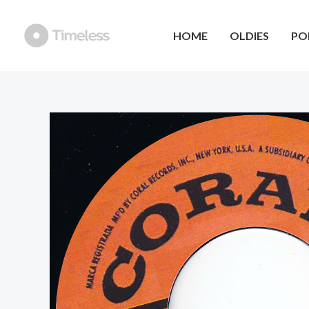
Ga
naar
HOME
OLDIES
PO
de
inhoud