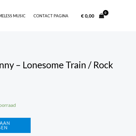
€
0,00
Log In
MELESS MUSIC
CONTACT PAGINA
nny – Lonesome Train / Rock
voorraad
 AAN
GEN