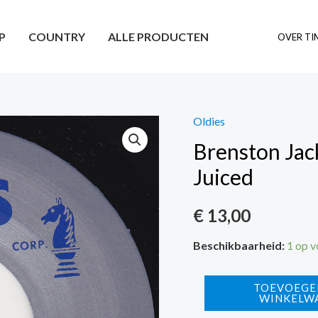
P
COUNTRY
ALLE PRODUCTEN
OVER TI
Oldies
Brenston Jac
Juiced
€
13,00
Beschikbaarheid:
1 op 
Brenston
TOEVOEGE
WINKELW
Jackie