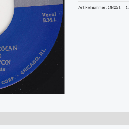
-
Artikelnummer:
OB051
C
Independent
Woman
/
Juiced
aantal