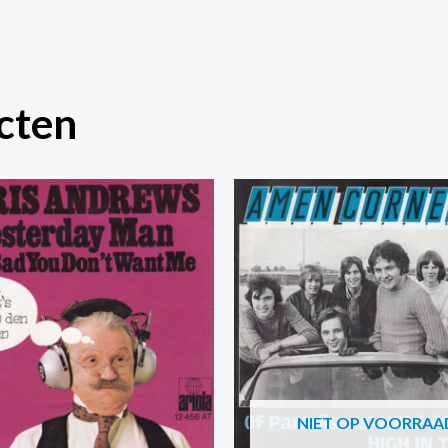
cten
NIET OP VOORRAA