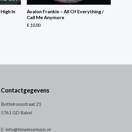
 High In
Avalon Frankie – All Of Everything /
Call Me Anymore
€
10,00
Contactgegevens
Bottelroosstraat 21
5761 GD Bakel
E: info@timelessmusic.nl