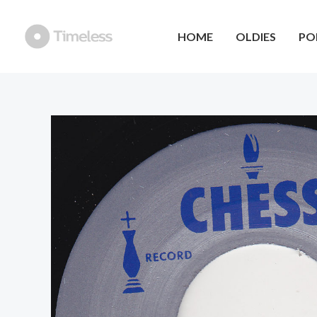
Ga
naar
HOME
OLDIES
PO
de
inhoud