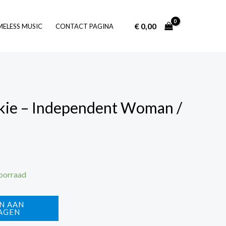
€
0,00
Log In
MELESS MUSIC
CONTACT PAGINA
kie – Independent Woman /
voorraad
N AAN
AGEN