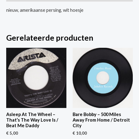
Ways
nieuw, amerikaanse persing, wit hoesje
aantal
Gerelateerde producten
Asleep At The Wheel –
Bare Bobby – 500 Miles
That’s The Way Love Is /
Away From Home / Detroit
Beat Me Daddy
City
€
5,00
€
10,00