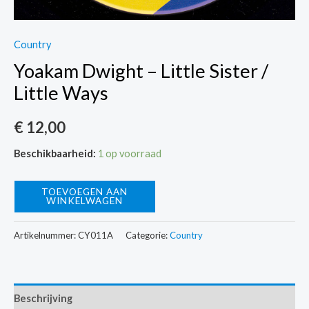
Country
Yoakam Dwight – Little Sister /
Little Ways
€
12,00
Beschikbaarheid:
1 op voorraad
Yoakam
TOEVOEGEN AAN
WINKELWAGEN
Dwight
-
Artikelnummer:
CY011A
Categorie:
Country
Little
Sister
/
Beschrijving
Little