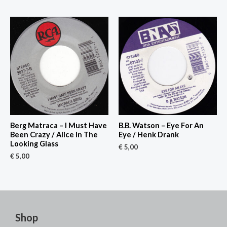
Berg Matraca – I Must Have
B.B. Watson – Eye For An
Been Crazy / Alice In The
Eye / Henk Drank
Looking Glass
€
5,00
€
5,00
Shop