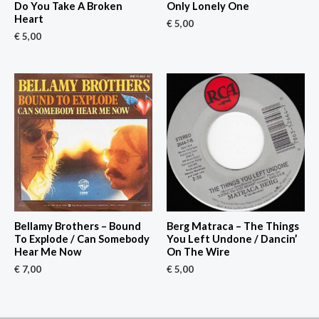
Do You Take A Broken
Only Lonely One
Heart
€
5,00
€
5,00
Bellamy Brothers – Bound
Berg Matraca – The Things
To Explode / Can Somebody
You Left Undone / Dancin’
Hear Me Now
On The Wire
€
7,00
€
5,00