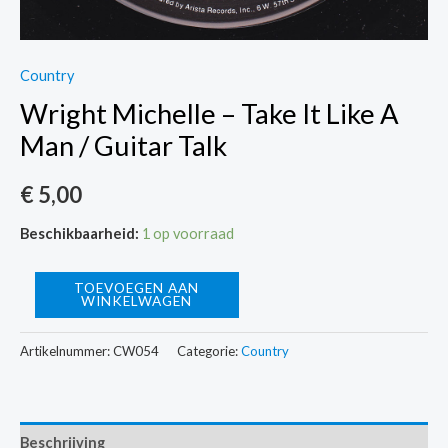
Country
Wright Michelle – Take It Like A
Man / Guitar Talk
€
5,00
Beschikbaarheid:
1 op voorraad
Wright
TOEVOEGEN AAN
WINKELWAGEN
Michelle
-
Artikelnummer:
CW054
Categorie:
Country
Take
It
Like
Beschrijving
A