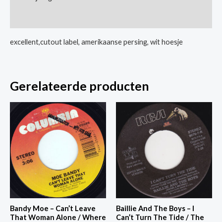
Man
Extra informatie
/
Guitar
excellent,cutout label, amerikaanse persing, wit hoesje
Talk
aantal
Gerelateerde producten
Bandy Moe – Can’t Leave
Baillie And The Boys – I
That Woman Alone / Where
Can’t Turn The Tide / The