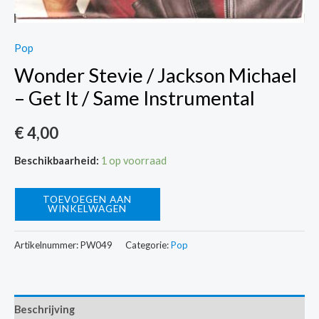
Pop
Wonder Stevie / Jackson Michael
– Get It / Same Instrumental
€
4,00
Beschikbaarheid:
1 op voorraad
Wonder
TOEVOEGEN AAN
WINKELWAGEN
Stevie
/
Artikelnummer:
PW049
Categorie:
Pop
Jackson
Michael
-
Beschrijving
Get