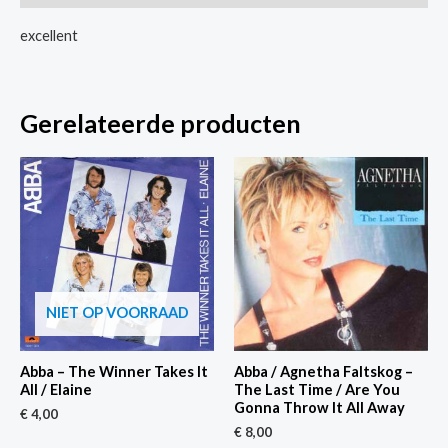
It
excellent
/
Same
Instrumental
Gerelateerde producten
aantal
NIET OP VOORRAAD
Abba – The Winner Takes It
Abba / Agnetha Faltskog –
All / Elaine
The Last Time / Are You
Gonna Throw It All Away
€
4,00
€
8,00