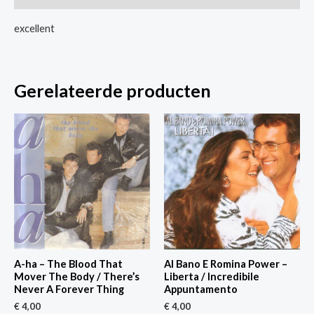
Near
excellent
You
/
Warm
Gerelateerde producten
Love
aantal
A-ha – The Blood That
Al Bano E Romina Power –
Mover The Body / There’s
Liberta / Incredibile
Never A Forever Thing
Appuntamento
€
4,00
€
4,00