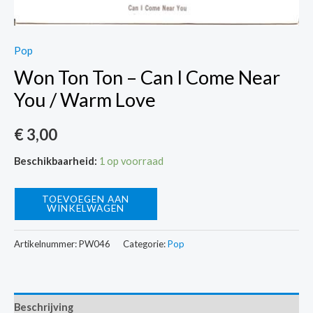
Pop
Won Ton Ton – Can I Come Near
You / Warm Love
€
3,00
Beschikbaarheid:
1 op voorraad
Won
TOEVOEGEN AAN
WINKELWAGEN
Ton
Ton
Artikelnummer:
PW046
Categorie:
Pop
-
Can
I
Beschrijving
Come