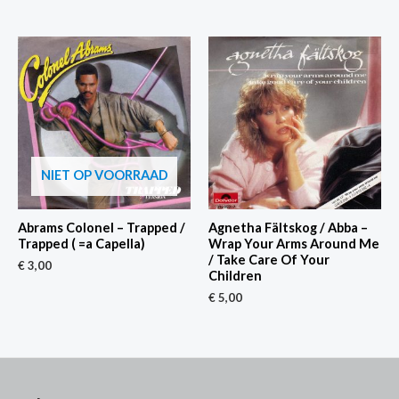
NIET OP VOORRAAD
Abrams Colonel – Trapped /
Agnetha Fältskog / Abba –
Trapped ( =a Capella)
Wrap Your Arms Around Me
/ Take Care Of Your
€
3,00
Children
€
5,00