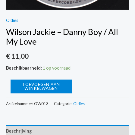
Oldies
Wilson Jackie – Danny Boy / All
My Love
€
11,00
Beschikbaarheid:
1 op voorraad
Wilson
TOEVOEGEN AAN
WINKELWAGEN
Jackie
-
Artikelnummer:
OW013
Categorie:
Oldies
Danny
Boy
/
Beschrijving
All