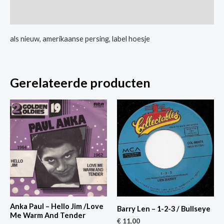
My
Extra informatie
Love
aantal
als nieuw, amerikaanse persing, label hoesje
Gerelateerde producten
Anka Paul – Hello Jim /Love
Barry Len – 1-2-3 / Bullseye
Me Warm And Tender
€
11,00