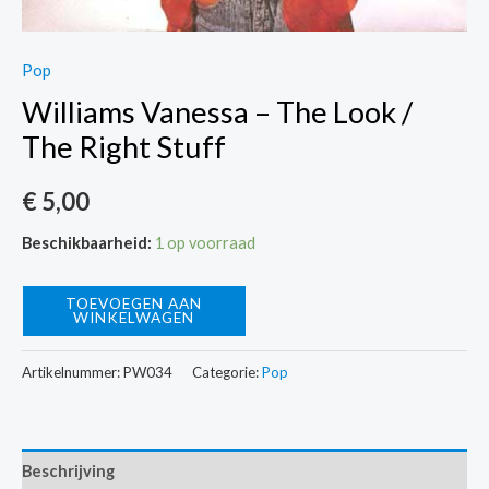
Pop
Williams Vanessa – The Look /
The Right Stuff
€
5,00
Beschikbaarheid:
1 op voorraad
Williams
TOEVOEGEN AAN
WINKELWAGEN
Vanessa
-
Artikelnummer:
PW034
Categorie:
Pop
The
Look
/
Beschrijving
The