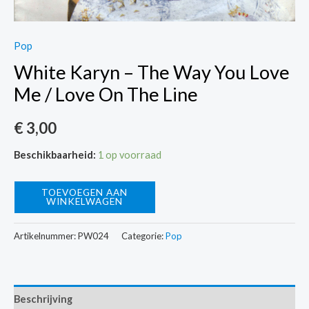
Pop
White Karyn – The Way You Love
Me / Love On The Line
€
3,00
Beschikbaarheid:
1 op voorraad
White
TOEVOEGEN AAN
WINKELWAGEN
Karyn
-
Artikelnummer:
PW024
Categorie:
Pop
The
Way
You
Beschrijving
Love