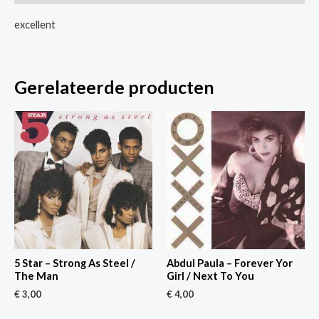
Me
excellent
/
Love
On
Gerelateerde producten
The
Line
aantal
5 Star – Strong As Steel /
Abdul Paula – Forever Yor
The Man
Girl / Next To You
€
3,00
€
4,00