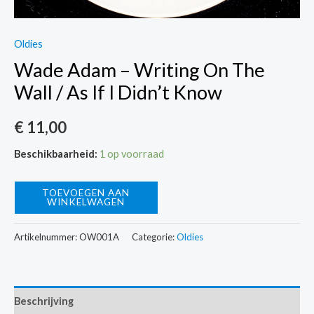
Oldies
Wade Adam – Writing On The
Wall / As If I Didn’t Know
€
11,00
Beschikbaarheid:
1 op voorraad
Wade
TOEVOEGEN AAN
WINKELWAGEN
Adam
-
Artikelnummer:
OW001A
Categorie:
Oldies
Writing
On
The
Beschrijving
Wall