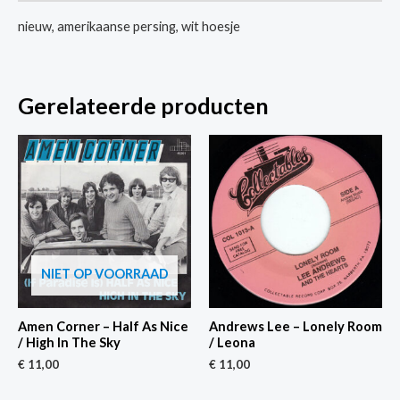
/
nieuw, amerikaanse persing, wit hoesje
As
If
I
Gerelateerde producten
Didn't
Know
aantal
NIET OP VOORRAAD
Amen Corner – Half As Nice
Andrews Lee – Lonely Room
/ High In The Sky
/ Leona
€
11,00
€
11,00