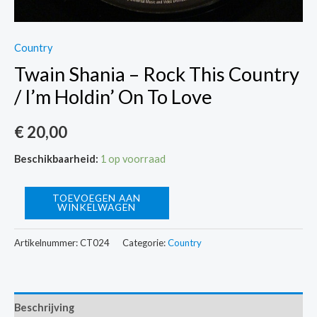
Country
Twain Shania – Rock This Country
/ I’m Holdin’ On To Love
€
20,00
Beschikbaarheid:
1 op voorraad
Twain
TOEVOEGEN AAN
WINKELWAGEN
Shania
-
Artikelnummer:
CT024
Categorie:
Country
Rock
This
Country
Beschrijving
/