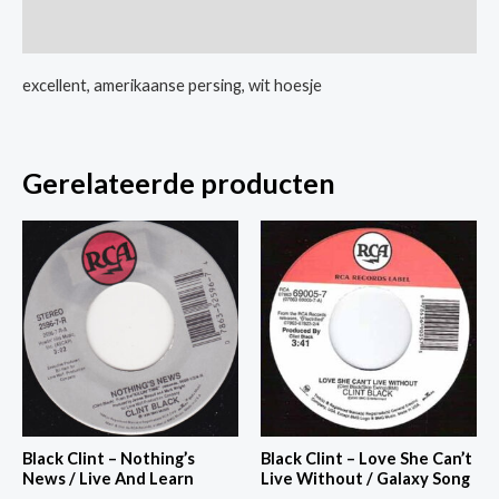
I'm
Extra informatie
Holdin'
On
excellent, amerikaanse persing, wit hoesje
To
Love
aantal
Gerelateerde producten
Black Clint – Nothing’s
Black Clint – Love She Can’t
News / Live And Learn
Live Without / Galaxy Song