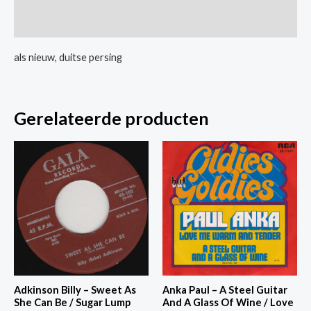
My
Extra informatie
Little
Lady
als nieuw, duitse persing
aantal
Gerelateerde producten
Adkinson Billy – Sweet As
Anka Paul – A Steel Guitar
She Can Be / Sugar Lump
And A Glass Of Wine / Love