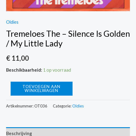
Oldies
Tremeloes The – Silence Is Golden
/ My Little Lady
€
11,00
Beschikbaarheid:
1 op voorraad
Tremeloes
TOEVOEGEN AAN
WINKELWAGEN
The
-
Artikelnummer:
OT036
Categorie:
Oldies
Silence
Is
Golden
Beschrijving
/