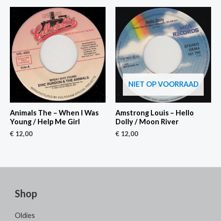
NIET OP VOORRAAD
Animals The – When I Was
Amstrong Louis – Hello
Young / Help Me Girl
Dolly / Moon River
€
12,00
€
12,00
Shop
Oldies