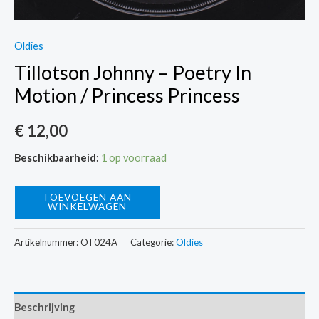
Oldies
Tillotson Johnny – Poetry In
Motion / Princess Princess
€
12,00
Beschikbaarheid:
1 op voorraad
Tillotson
TOEVOEGEN AAN
WINKELWAGEN
Johnny
-
Artikelnummer:
OT024A
Categorie:
Oldies
Poetry
In
Motion
Beschrijving
/