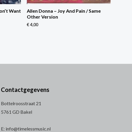
Don’t Want
Allen Donna – Joy And Pain / Same
Other Version
€
4,00
Contactgegevens
Bottelroosstraat 21
5761 GD Bakel
E: info@timelessmusic.nl