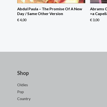
Abdul Paula – The Promise Of A New
Abrams Co
Day / Same Other Version
=a Capell
€
4,00
€
3,00
Shop
Oldies
Pop
Country