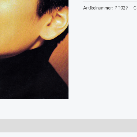
-
Artikelnummer:
PT029
C
Only
The
Ones
We
Love
/
Me
In
Mind
aantal