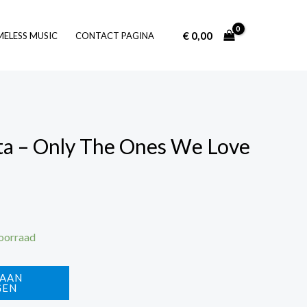
€
0,00
Log In
MELESS MUSIC
CONTACT PAGINA
ta – Only The Ones We Love
voorraad
 AAN
GEN