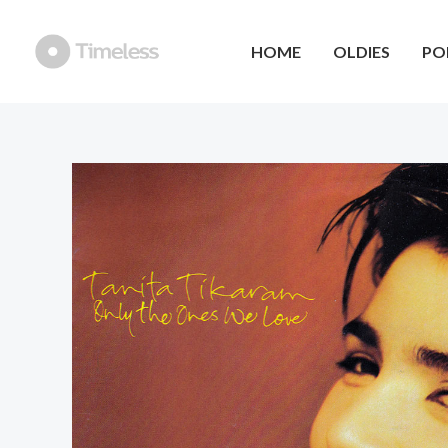
Ga
naar
HOME
OLDIES
PO
de
inhoud