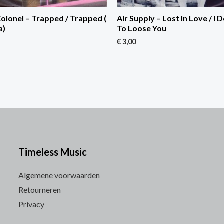
lonel – Trapped / Trapped (
Air Supply – Lost In Love / I 
a)
To Loose You
€
3,00
Timeless Music
Algemene voorwaarden
Retourneren
Privacy