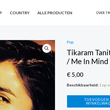
P
COUNTRY
ALLE PRODUCTEN
OVER TI
Pop
Tikaram Tani
/ Me In Mind
€
5,00
Beschikbaarheid:
1 op 
Tikaram
TOEVOEGEN
WINKELWA
Tanita