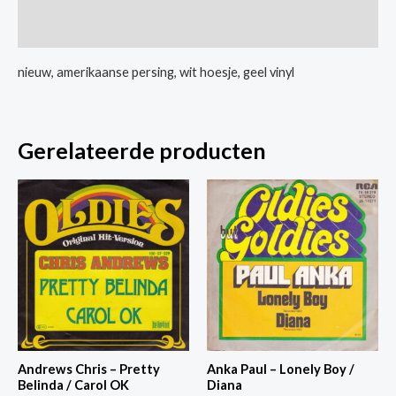
/
Extra informatie
Baby
Don't
nieuw, amerikaanse persing, wit hoesje, geel vinyl
Go
aantal
Gerelateerde producten
Andrews Chris – Pretty
Anka Paul – Lonely Boy /
Belinda / Carol OK
Diana