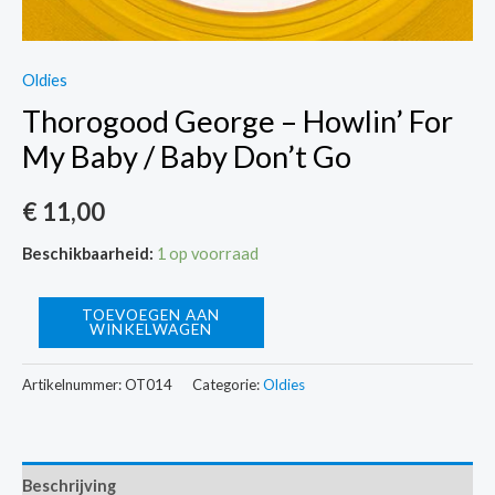
Oldies
Thorogood George – Howlin’ For
My Baby / Baby Don’t Go
€
11,00
Beschikbaarheid:
1 op voorraad
Thorogood
TOEVOEGEN AAN
WINKELWAGEN
George
-
Artikelnummer:
OT014
Categorie:
Oldies
Howlin'
For
My
Beschrijving
Baby