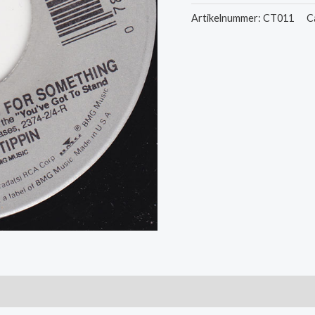
-
Artikelnummer:
CT011
C
You've
Got
To
Stand
For
Something
/
Up
Against
You
aantal