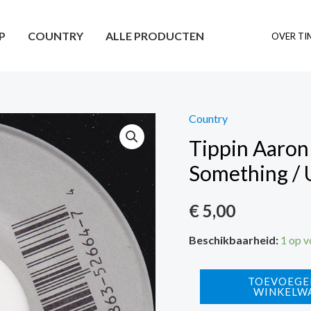
P
COUNTRY
ALLE PRODUCTEN
OVER TI
Country
Tippin Aaron
Something / 
€
5,00
Beschikbaarheid:
1 op 
Tippin
TOEVOEGE
WINKELW
Aaron