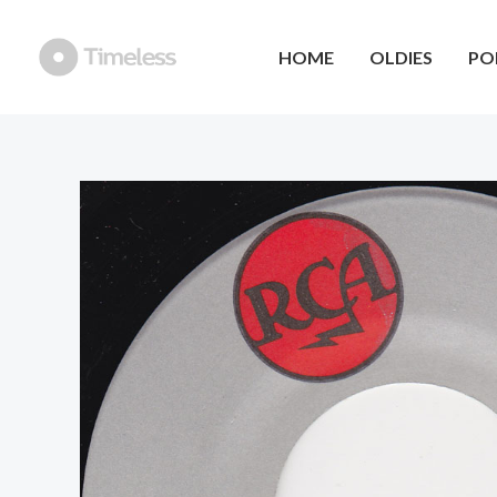
Ga
naar
HOME
OLDIES
PO
de
inhoud