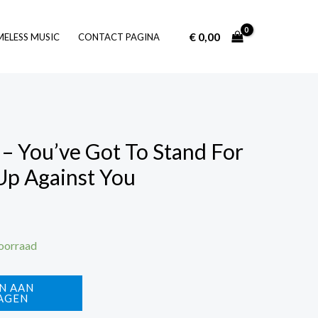
€
0,00
Log In
MELESS MUSIC
CONTACT PAGINA
 – You’ve Got To Stand For
Up Against You
voorraad
N AAN
AGEN