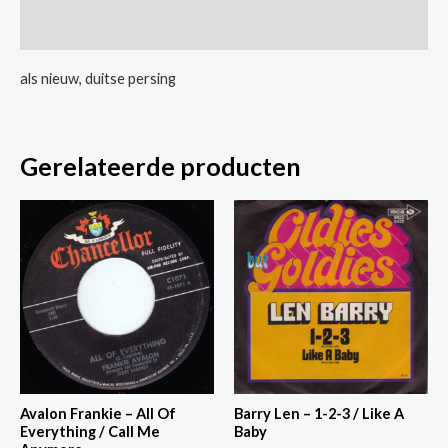
Whisky
Extra informatie
In
The
als nieuw, duitse persing
Jar
/
Jig
Gerelateerde producten
A
Jig
aantal
Avalon Frankie – All Of
Barry Len – 1-2-3 / Like A
Everything / Call Me
Baby