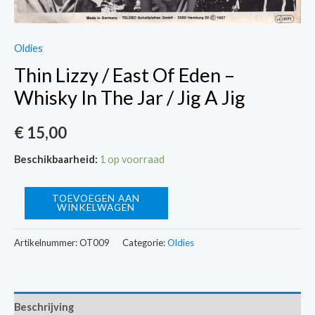
Oldies
Thin Lizzy / East Of Eden –
Whisky In The Jar / Jig A Jig
€
15,00
Beschikbaarheid:
1 op voorraad
Thin
TOEVOEGEN AAN
WINKELWAGEN
Lizzy
/
Artikelnummer:
OT009
Categorie:
Oldies
East
Of
Eden
Beschrijving
-