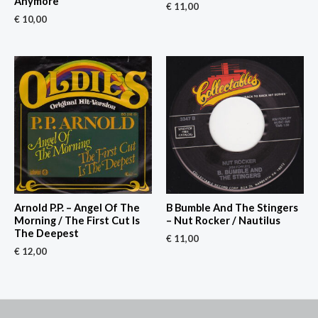
Anymore
€
11,00
€
10,00
Arnold P.P. – Angel Of The
B Bumble And The Stingers
Morning / The First Cut Is
– Nut Rocker / Nautilus
The Deepest
€
11,00
€
12,00