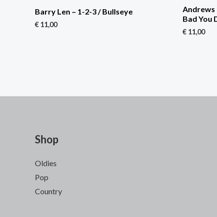
Andrews 
Barry Len – 1-2-3 / Bullseye
Bad You 
€
11,00
€
11,00
Shop
Oldies
Pop
Country