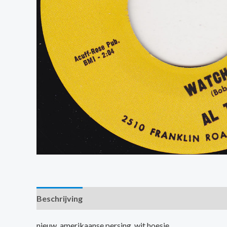
Beschrijving
Extra informatie
nieuw, amerikaanse persing, wit hoesje