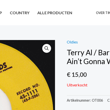
P
COUNTRY
ALLE PRODUCTEN
OVER TI
Oldies
Terry Al / Ba
Ain’t Gonna
€
15,00
Uitverkocht
Artikelnummer:
OT006
C