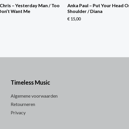
Chris – Yesterday Man / Too
Anka Paul – Put Your Head 
Don’t Want Me
Shoulder / Diana
€
15,00
Timeless Music
Algemene voorwaarden
Retourneren
Privacy