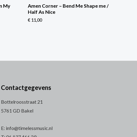
On My
Amen Corner – Bend Me Shape me /
Half As Nice
€
11,00
Contactgegevens
Bottelroosstraat 21
5761 GD Bakel
E: info@timelessmusic.nl
T: 06 137 466 29