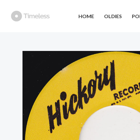
Ga
naar
HOME
OLDIES
PO
de
inhoud