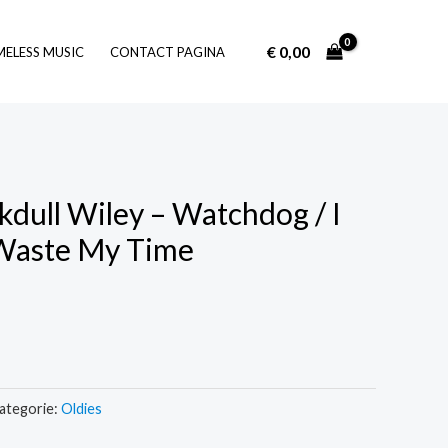
€
0,00
Log In
MELESS MUSIC
CONTACT PAGINA
rkdull Wiley – Watchdog / I
 Waste My Time
ategorie:
Oldies