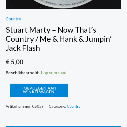
Country
Stuart Marty – Now That’s
Country / Me & Hank & Jumpin’
Jack Flash
€
5,00
Beschikbaarheid:
1 op voorraad
Stuart
TOEVOEGEN AAN
WINKELWAGEN
Marty
-
Artikelnummer:
CS059
Categorie:
Country
Now
That's
Country