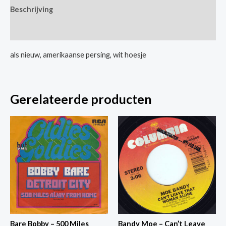
Beschrijving
/
Me
Extra informatie
&
Hank
als nieuw, amerikaanse persing, wit hoesje
&
Jumpin'
Jack
Gerelateerde producten
Flash
aantal
Bare Bobby – 500 Miles
Bandy Moe – Can’t Leave