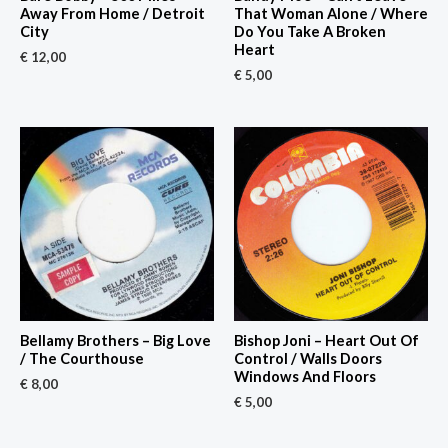
Away From Home / Detroit
That Woman Alone / Where
City
Do You Take A Broken
Heart
€
12,00
€
5,00
Bellamy Brothers – Big Love
Bishop Joni – Heart Out Of
/ The Courthouse
Control / Walls Doors
Windows And Floors
€
8,00
€
5,00