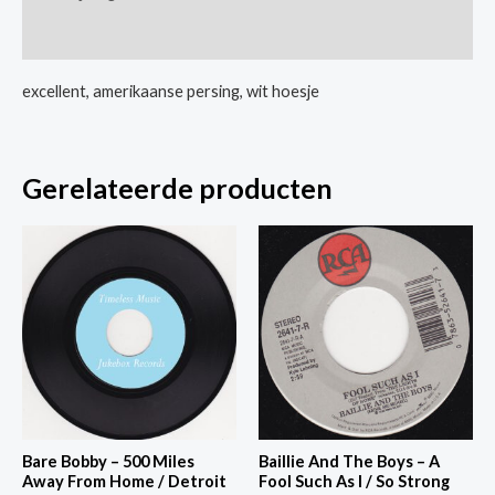
/
Extra informatie
I'd
Be
excellent, amerikaanse persing, wit hoesje
Better
Off
aantal
Gerelateerde producten
Bare Bobby – 500 Miles
Baillie And The Boys – A
Away From Home / Detroit
Fool Such As I / So Strong