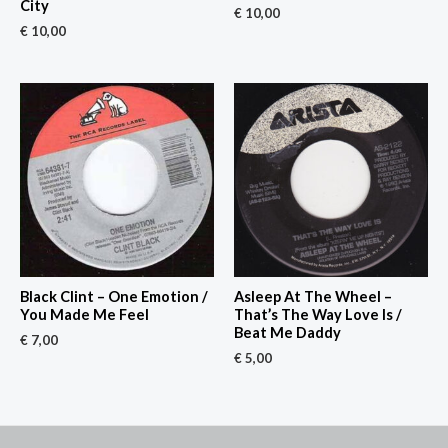
City
€
10,00
€
10,00
Black Clint – One Emotion /
Asleep At The Wheel –
You Made Me Feel
That’s The Way Love Is /
Beat Me Daddy
€
7,00
€
5,00