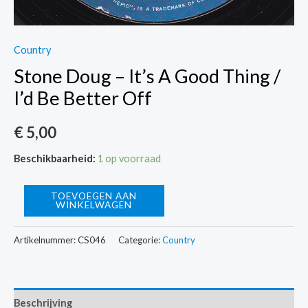
Country
Stone Doug – It’s A Good Thing /
I’d Be Better Off
€
5,00
Beschikbaarheid:
1 op voorraad
Stone
TOEVOEGEN AAN
WINKELWAGEN
Doug
-
Artikelnummer:
CS046
Categorie:
Country
It's
A
Good
Beschrijving
Thing