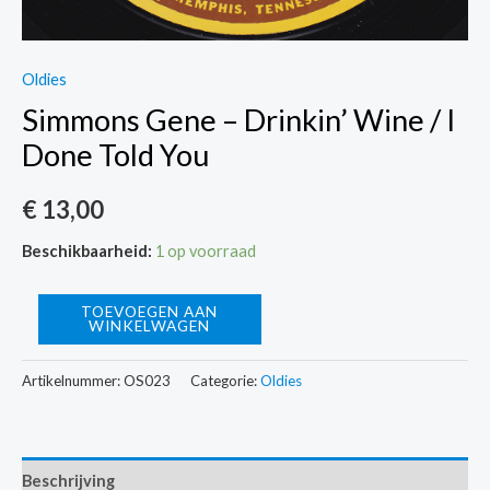
Oldies
Simmons Gene – Drinkin’ Wine / I
Done Told You
€
13,00
Beschikbaarheid:
1 op voorraad
Simmons
TOEVOEGEN AAN
WINKELWAGEN
Gene
-
Artikelnummer:
OS023
Categorie:
Oldies
Drinkin'
Wine
/
Beschrijving
I