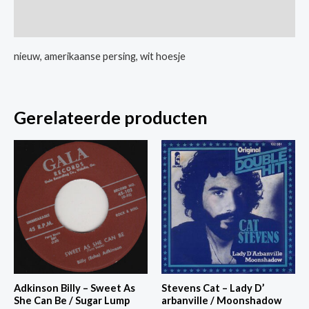
Done
Extra informatie
Told
You
nieuw, amerikaanse persing, wit hoesje
aantal
Gerelateerde producten
Adkinson Billy – Sweet As
Stevens Cat – Lady D’
She Can Be / Sugar Lump
arbanville / Moonshadow