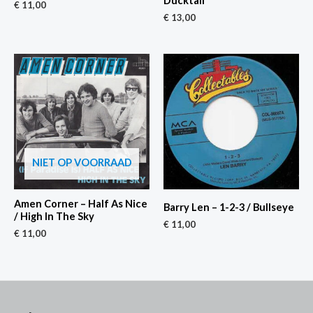
Ducktail
€
11,00
€
13,00
NIET OP VOORRAAD
Amen Corner – Half As Nice
Barry Len – 1-2-3 / Bullseye
/ High In The Sky
€
11,00
€
11,00