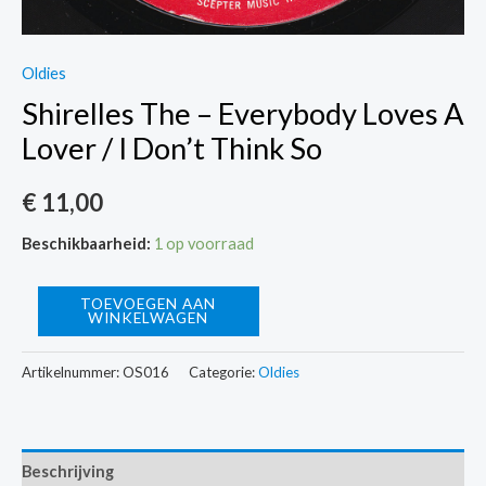
Oldies
Shirelles The – Everybody Loves A
Lover / I Don’t Think So
€
11,00
Beschikbaarheid:
1 op voorraad
Shirelles
TOEVOEGEN AAN
WINKELWAGEN
The
-
Artikelnummer:
OS016
Categorie:
Oldies
Everybody
Loves
A
Beschrijving
Lover