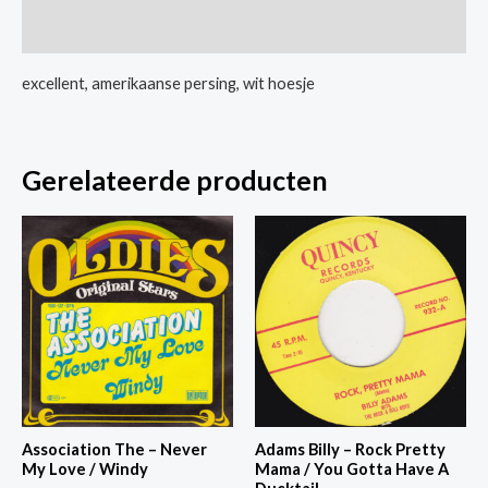
/
Extra informatie
I
Don't
excellent, amerikaanse persing, wit hoesje
Think
So
aantal
Gerelateerde producten
Association The – Never
Adams Billy – Rock Pretty
My Love / Windy
Mama / You Gotta Have A