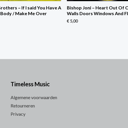
rothers – If I said You Have A
Bishop Joni – Heart Out Of C
l Body / Make Me Over
Walls Doors Windows And F
€
5,00
Timeless Music
Algemene voorwaarden
Retourneren
Privacy