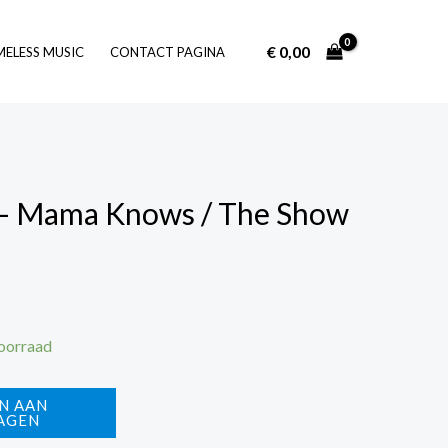
€
0,00
Log In
MELESS MUSIC
CONTACT PAGINA
– Mama Knows / The Show
voorraad
N AAN
AGEN