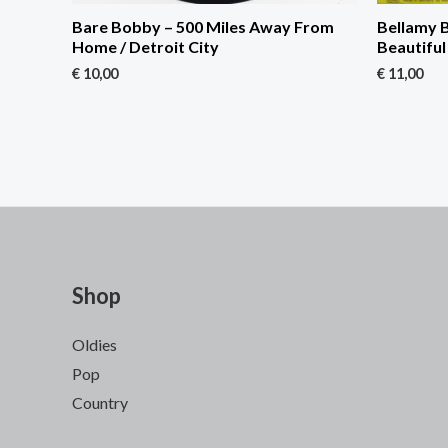
Bare Bobby – 500 Miles Away From
Bellamy B
Home / Detroit City
Beautifu
€
10,00
€
11,00
Shop
Oldies
Pop
Country