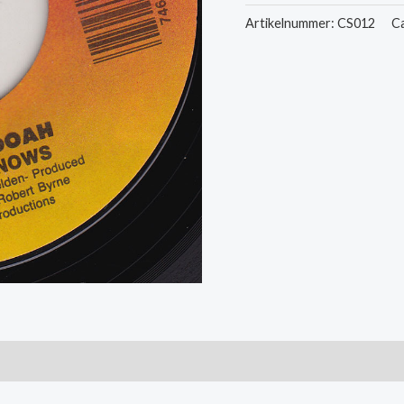
Mama
Artikelnummer:
CS012
C
Knows
/
The
Show
Must
Go
On
aantal