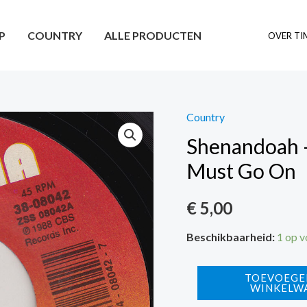
P
COUNTRY
ALLE PRODUCTEN
OVER TI
Country
Shenandoah 
Must Go On
€
5,00
Beschikbaarheid:
1 op 
Shenandoah
TOEVOEGE
WINKELW
-