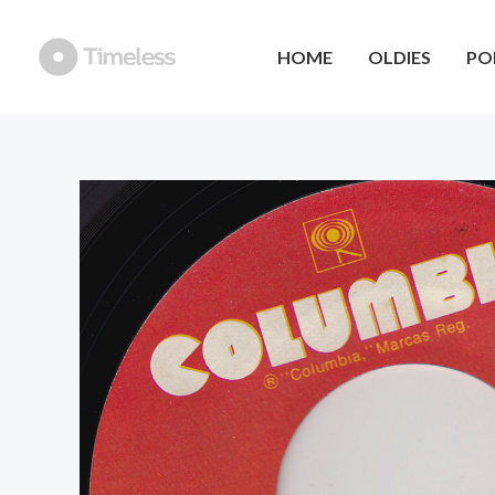
Ga
naar
HOME
OLDIES
PO
de
inhoud