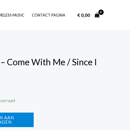
€
0,00
Log In
MELESS MUSIC
CONTACT PAGINA
 – Come With Me / Since I
voorraad
N AAN
AGEN