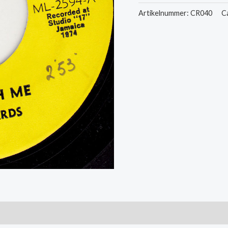
-
Artikelnummer:
CR040
C
Come
With
Me
/
Since
I
Found
You
aantal