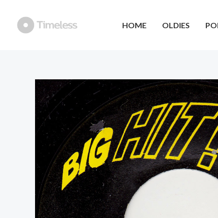
Ga
naar
HOME
OLDIES
PO
de
inhoud