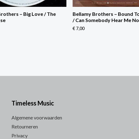
rothers – Big Love / The
Bellamy Brothers – Bound T
use
/ Can Somebody Hear Me N
€
7,00
Timeless Music
Algemene voorwaarden
Retourneren
Privacy