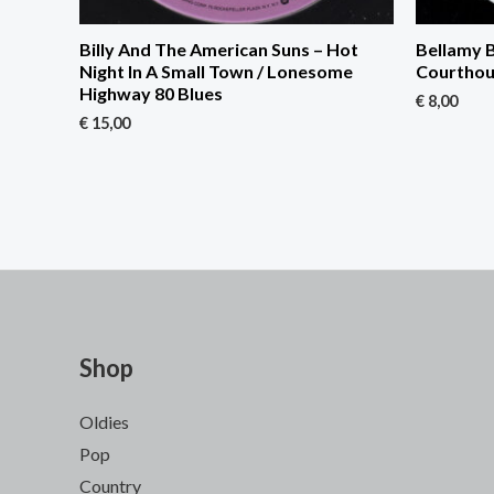
Billy And The American Suns – Hot
Bellamy B
Night In A Small Town / Lonesome
Courtho
Highway 80 Blues
€
8,00
€
15,00
Shop
Oldies
Pop
Country