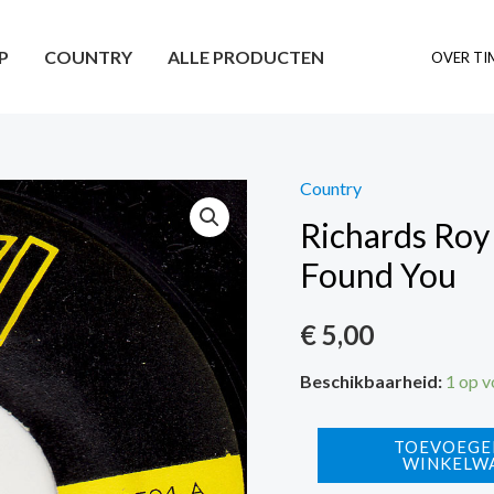
P
COUNTRY
ALLE PRODUCTEN
OVER TI
Country
Richards Roy
Found You
€
5,00
Beschikbaarheid:
1 op 
Richards
TOEVOEGE
WINKELW
Roy