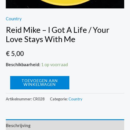
Country
Reid Mike – I Got A Life / Your
Love Stays With Me
€
5,00
Beschikbaarheid:
1 op voorraad
Reid
TOEVOEGEN AAN
WINKELWAGEN
Mike
-
Artikelnummer:
CR028
Categorie:
Country
I
Got
A
Beschrijving
Life