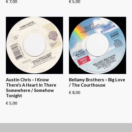
€
7,00
€
5,00
Austin Chris – I Know
Bellamy Brothers – Big Love
There’s A Heart In There
/ The Courthouse
Somewhere / Somehow
€
8,00
Tonight
€
5,00