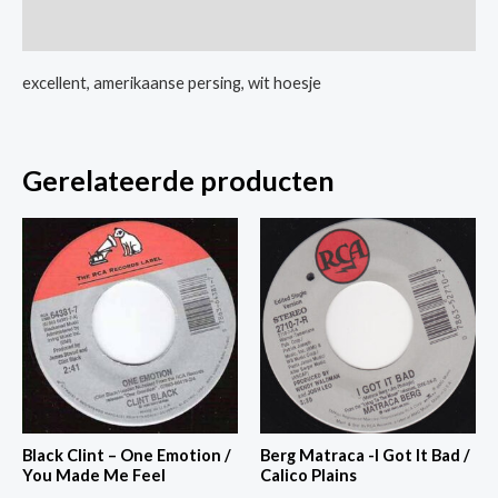
/
Extra informatie
Your
Love
excellent, amerikaanse persing, wit hoesje
Stays
With
Me
Gerelateerde producten
aantal
Black Clint – One Emotion /
Berg Matraca -I Got It Bad /
You Made Me Feel
Calico Plains