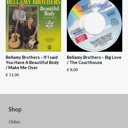
Bellamy Brothers – If I said
Bellamy Brothers – Big Love
You Have A Beautiful Body
/ The Courthouse
/ Make Me Over
€
8,00
€
11,00
Shop
Oldies