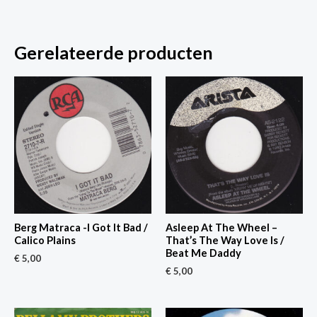
Gerelateerde producten
Berg Matraca -I Got It Bad /
Asleep At The Wheel –
Calico Plains
That’s The Way Love Is /
Beat Me Daddy
€
5,00
€
5,00