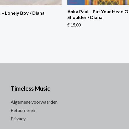
Anka Paul – Put Your Head 
 – Lonely Boy / Diana
Shoulder / Diana
€
15,00
Timeless Music
Algemene voorwaarden
Retourneren
Privacy