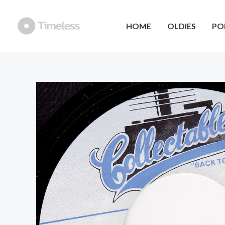
Ga
naar
HOME
OLDIES
PO
de
inhoud