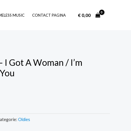
€
0,00
Log In
MELESS MUSIC
CONTACT PAGINA
 – I Got A Woman / I’m
 You
ategorie:
Oldies