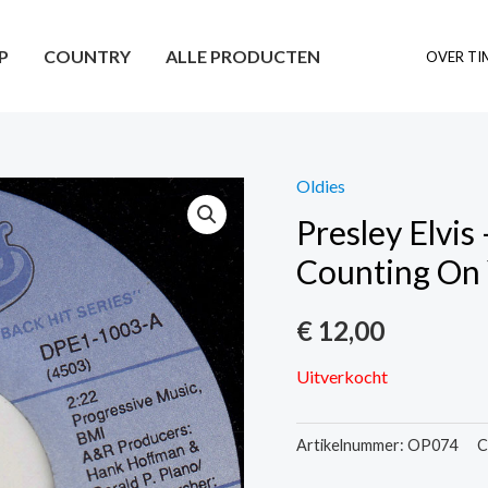
P
COUNTRY
ALLE PRODUCTEN
OVER TI
Oldies
Presley Elvis
Counting On
€
12,00
Uitverkocht
Artikelnummer:
OP074
C