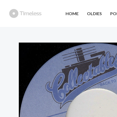
Ga
naar
HOME
OLDIES
PO
de
inhoud