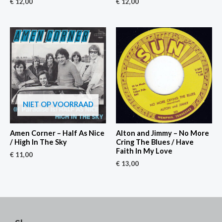
€
12,00
€
12,00
NIET OP VOORRAAD
Amen Corner – Half As Nice
Alton and Jimmy – No More
/ High In The Sky
Cring The Blues / Have
Faith In My Love
€
11,00
€
13,00