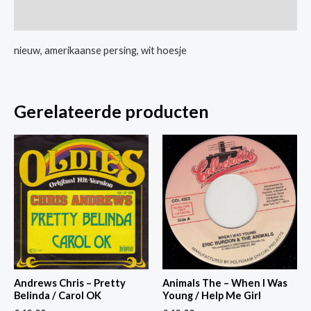
Tutti
Extra informatie
Frutti
aantal
nieuw, amerikaanse persing, wit hoesje
Gerelateerde producten
Andrews Chris – Pretty
Animals The – When I Was
Belinda / Carol OK
Young / Help Me Girl