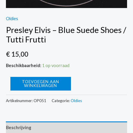
Oldies
Presley Elvis – Blue Suede Shoes /
Tutti Frutti
€
15,00
Beschikbaarheid:
1 op voorraad
Presley
TOEVOEGEN AAN
WINKELWAGEN
Elvis
-
Artikelnummer:
OP051
Categorie:
Oldies
Blue
Suede
Shoes
Beschrijving
/