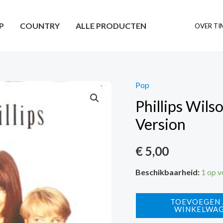
P
COUNTRY
ALLE PRODUCTEN
OVER TI
Pop
Phillips Wils
Version
€
5,00
Beschikbaarheid:
1 op 
Phillips
TOEVOEGEN
WINKELWA
Wilson