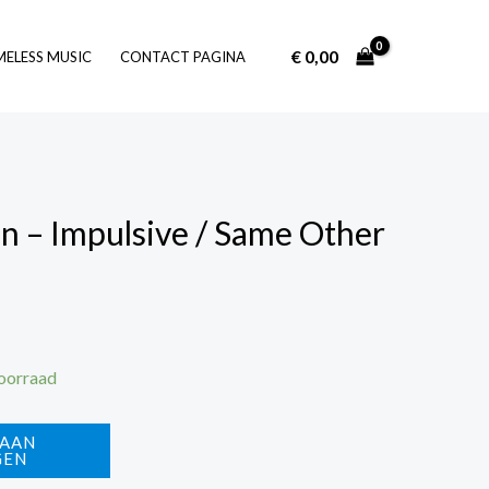
€
0,00
Log In
MELESS MUSIC
CONTACT PAGINA
on – Impulsive / Same Other
voorraad
 AAN
GEN