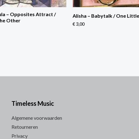
la – Opposites Attract /
Alisha – Babytalk / One Little
he Other
€
3,00
Timeless Music
Algemene voorwaarden
Retourneren
Privacy