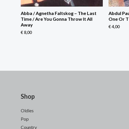
Abba / Agnetha Faltskog – The Last
Abdul Pau
Time / Are You Gonna Throw It All
One Or T
Away
€
4,00
€
8,00
Shop
Oldies
Pop
Country