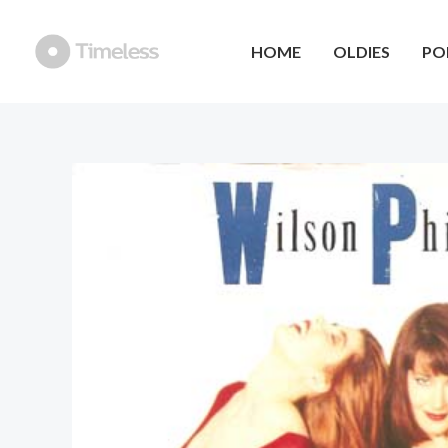
Ga
naar
HOME
OLDIES
PO
de
inhoud