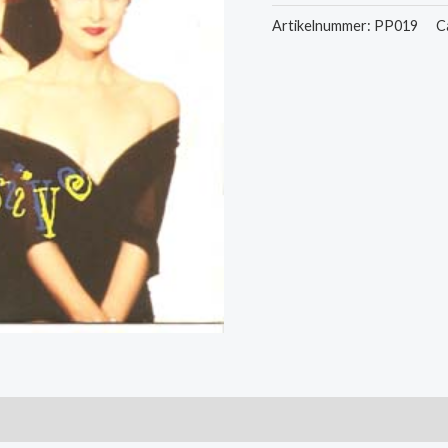
-
Artikelnummer:
PP019
C
Impulsive
/
Same
Other
Version
aantal